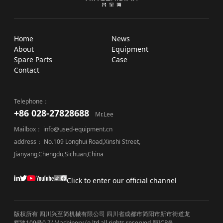
Home
News
About
Equipment
Spare Parts
Case
Contact
Telephone：
+86 028-27828688
Mr.Lee
Mailbox： info@used-equipment.cn
address： No.109 Longhui Road,Xinshi Street,
Jianyang,Chengdu,Sichuan,China
Click to enter our official channel
版权所有 四川兴至简机械有限公司 四川省成都市简阳市新市街道龙
辉路109号0 Z/ Machinery (o,ltd all rights reserved
蜀ICP备