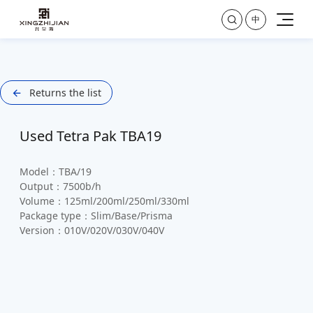

中
Returns the list

Used Tetra Pak TBA19
Model：TBA/19
Output：7500b/h
Volume：125ml/200ml/250ml/330ml
Package type：Slim/Base/Prisma
Version：010V/020V/030V/040V