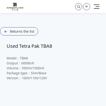

中
Returns the list

Used Tetra Pak TBA8
Model：TBA8
Output：6000b/h
Volume：500ml/1000ml
Package type：Slim/Base
Version：100V/110V/120V