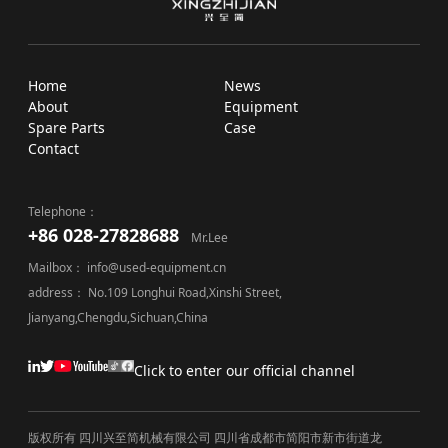
Home
News
About
Equipment
Spare Parts
Case
Contact
Telephone：
+86 028-27828688
Mr.Lee
Mailbox： info@used-equipment.cn
address： No.109 Longhui Road,Xinshi Street,
Jianyang,Chengdu,Sichuan,China
Click to enter our official channel
版权所有 四川兴至简机械有限公司 四川省成都市简阳市新市街道龙